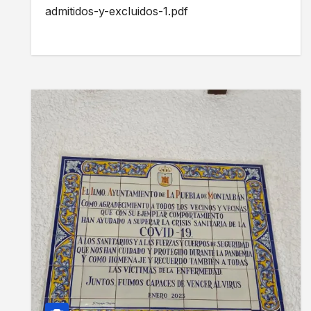
Ayuntamiento de La Puebla de
admitidos-y-excluidos-1.pdf
Montalbán.