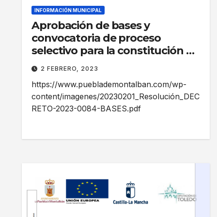
INFORMACIÓN MUNICIPAL
Aprobación de bases y
convocatoria de proceso
selectivo para la constitución de
bolsa de trabajo de Auxiliar de
2 FEBRERO, 2023
Geriatría, como personal laboral
https://www.pueblademontalban.com/wp-
temporal, para las viviendas de
content/imagenes/20230201_Resolución_DEC
mayores Francisco Hernández
RETO-2023-0084-BASES.pdf
del Ayuntamiento de La Puebla
de Montalbán, por el
procedimiento de concurso.