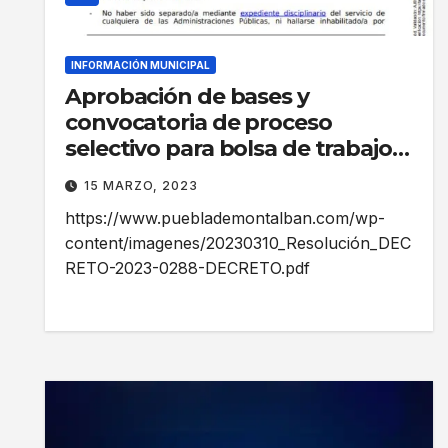
INFORMACIÓN MUNICIPAL
Aprobación de bases y
convocatoria de proceso
selectivo para bolsa de trabajo
de Auxiliares de Ayuda a
15 MARZO, 2023
Domicilio, como personal
https://www.pueblademontalban.com/wp-
laboral temporal, por el
content/imagenes/20230310_Resolución_DEC
procedimiento de concurso
RETO-2023-0288-DECRETO.pdf