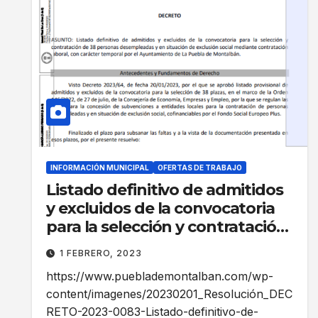
INFORMACIÓN MUNICIPAL
OFERTAS DE TRABAJO
Listado definitivo de admitidos
y excluidos de la convocatoria
para la selección y contratación
de 38 personas desempleadas y
1 FEBRERO, 2023
en situación de exclusión social
https://www.pueblademontalban.com/wp-
mediante contratación laboral,
content/imagenes/20230201_Resolución_DEC
con carácter temporal por el
RETO-2023-0083-Listado-definitivo-de-