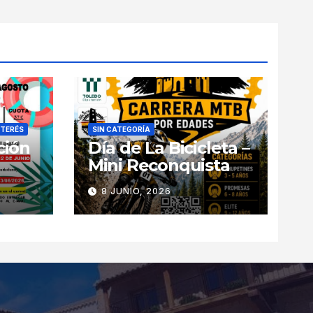
NTERÉS
SIN CATEGORÍA
ción
Día de La Bicicleta –
Mini Reconquista
8 JUNIO, 2026