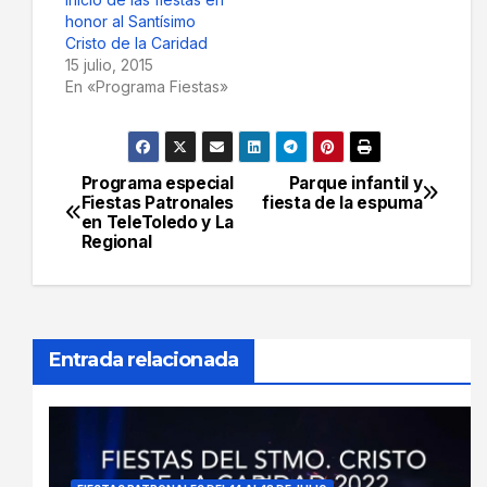
honor al Santísimo
Cristo de la Caridad
15 julio, 2015
En «Programa Fiestas»
Programa especial
Parque infantil y
Navegación
Fiestas Patronales
fiesta de la espuma
en TeleToledo y La
de
Regional
entradas
Entrada relacionada