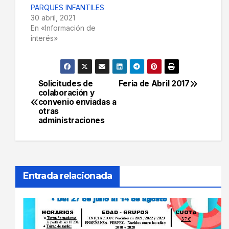
PARQUES INFANTILES
30 abril, 2021
En «Información de
interés»
Solicitudes de
Feria de Abril 2017
Navegación
colaboración y
convenio enviadas a
de
otras
administraciones
entradas
Entrada relacionada