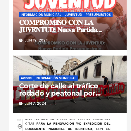
INFORMACIÓN MUNICIPAL
JUVENTUD
PRESUPUESTOS
𝐂𝐎𝐌𝐏𝐑𝐎𝐌𝐈𝐒𝐎 𝐂𝐎𝐍 𝐋𝐀
𝐉𝐔𝐕𝐄𝐍𝐓𝐔𝐃: 𝐍𝐮𝐞𝐯𝐚 𝐏𝐚𝐫𝐭𝐢𝐝𝐚
𝐏𝐫𝐞𝐬𝐮𝐩𝐮𝐞𝐬𝐭𝐚𝐫𝐢𝐚 𝐲 𝐏𝐫𝐨𝐲𝐞𝐜𝐭𝐨𝐬
JUN 19, 2024
𝐈𝐧𝐧𝐨𝐯𝐚𝐝𝐨𝐫𝐞𝐬
AVISOS
INFORMACIÓN MUNICIPAL
Corte de calle al tráfico
rodado y peatonal por
peligro inminente de
JUN 7, 2024
derrumbe