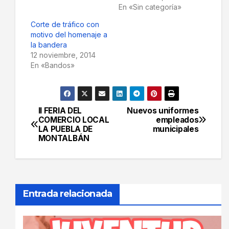
En «Sin categoría»
Corte de tráfico con
motivo del homenaje a
la bandera
12 noviembre, 2014
En «Bandos»
II FERIA DEL
Nuevos uniformes
Navegación
COMERCIO LOCAL
empleados
LA PUEBLA DE
municipales
de
MONTALBÁN
entradas
Entrada relacionada