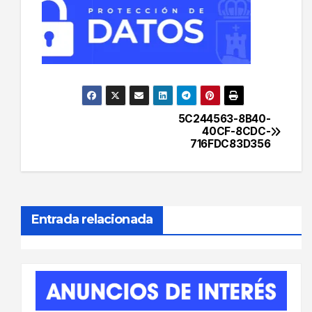
5C244563-8B40-
Navegación
40CF-8CDC-
716FDC83D356
de
entradas
Entrada relacionada