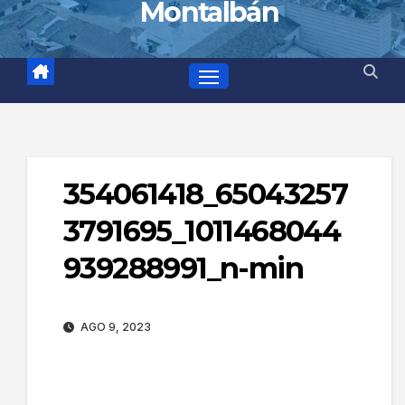
Montalbán
354061418_65043257
3791695_1011468044
939288991_n-min
AGO 9, 2023