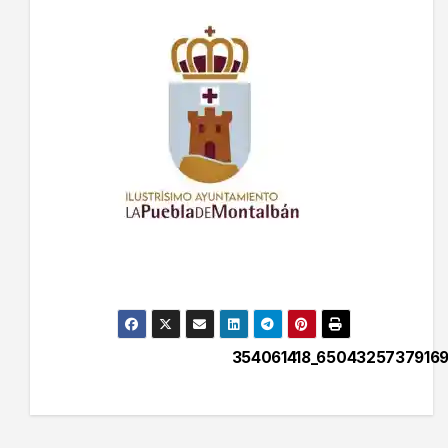
354061418_65043257379169
Navegación
de