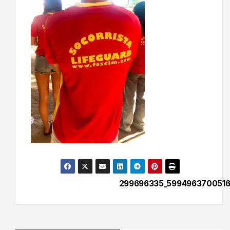
299696335_599496370051
Navegación
de