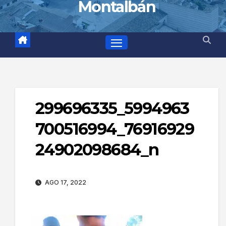
Montalbán
299696335_5994963
700516994_76916929
24902098684_n
AGO 17, 2022