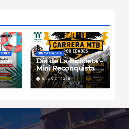
NTERÉS
SIN CATEGORÍA
ción
Día de La Bicicleta –
Mini Reconquista
8 JUNIO, 2026