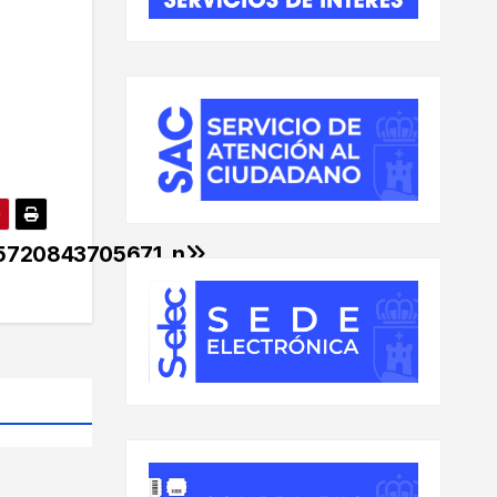
5720843705671_n