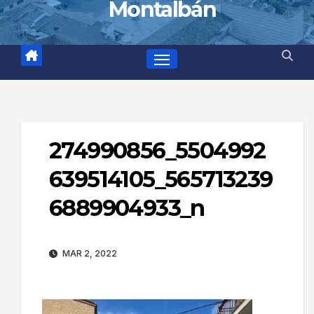
Montalbán
274990856_5504992
639514105_565713239
6889904933_n
MAR 2, 2022