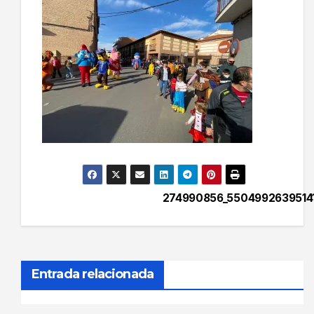
274990856_5504992639514
Navegación
de
entradas
Entrada relacionada