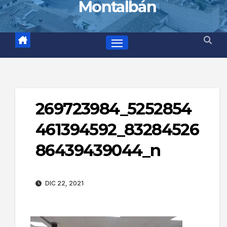
Montalbán
269723984_5252854
461394592_83284526
86439439044_n
DIC 22, 2021