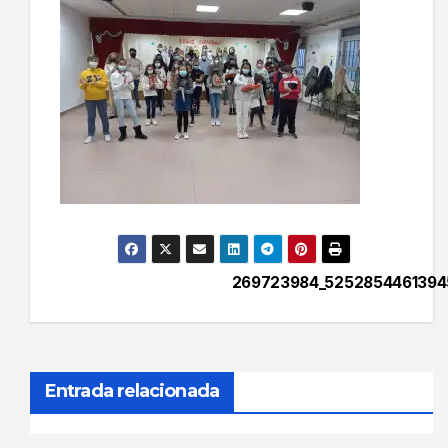
269723984_525285446139
Navegación
de
entradas
Entrada relacionada