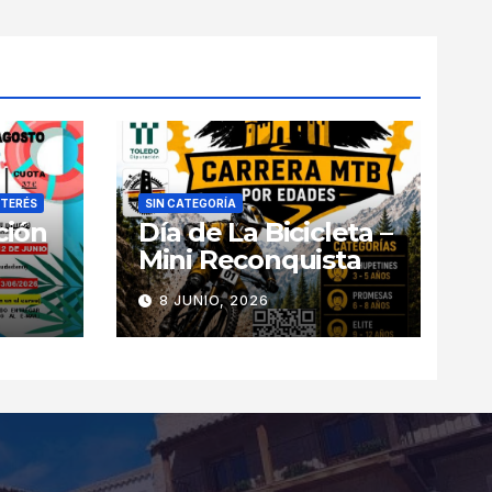
NTERÉS
SIN CATEGORÍA
ción
Día de La Bicicleta –
Mini Reconquista
8 JUNIO, 2026