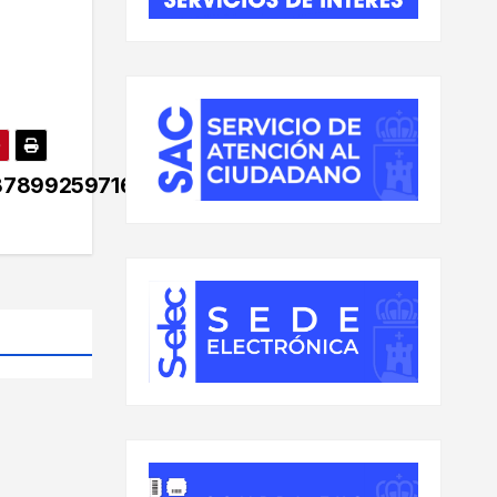
8789925971660_n