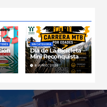
NTERÉS
SIN CATEGORÍA
ción
Día de La Bicicleta –
Mini Reconquista
8 JUNIO, 2026