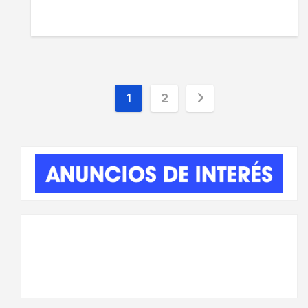
Paginación
1
2
de
entradas