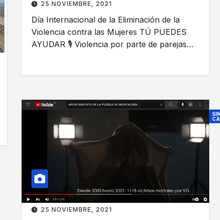
25 NOVIEMBRE, 2021
f
e
Día Internacional de la Eliminación de la
i
a
Violencia contra las Mujeres TÚ PUEDES
e
G
AYUDAR 🎙 Violencia por parte de parejas…
s
e
t
n
o
e
2
r
5
a
d
l
SI
CA
e
d
Y
N
e
O
o
l
M
v
C
E
i
o
I
e
n
M
s
P
25 NOVIEMBRE, 2021
b
e