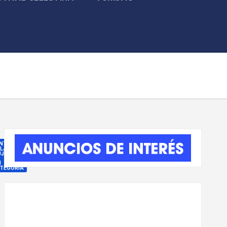
NTRO
 LA
JER
N
TEGORÍA