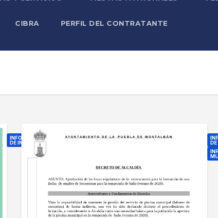
CIBRA
PERFIL DEL CONTRATANTE
INFORMACIÓN
IN
DE INTERÉS
DE
IN
P
MU
L
B
A
A
N
S
P
E