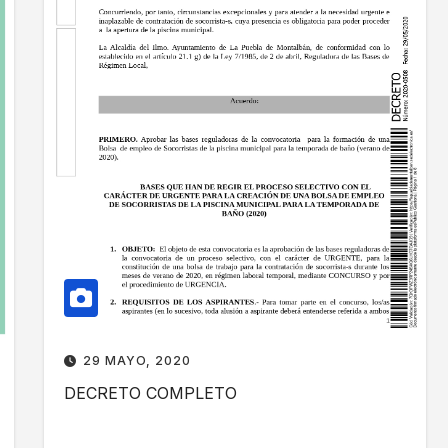
A
S
R
Q
A
U
L
E
A
H
T
A
R
N
A
D
N
E
S
R
I
E
C
G
I
I
Ó
R
29 MAYO, 2020
N
E
DECRETO COMPLETO
H
L
A
P