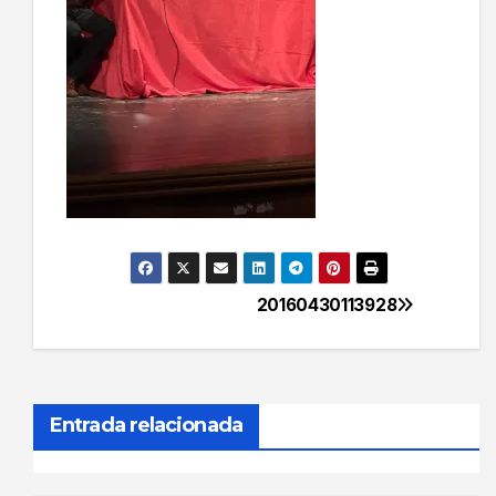
20160430113928
Navegación
de
entradas
Entrada relacionada