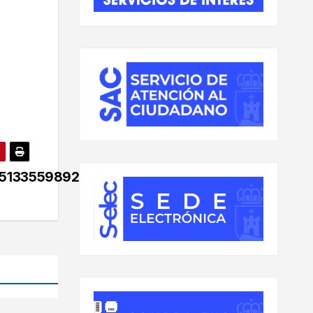
5133559892051_n