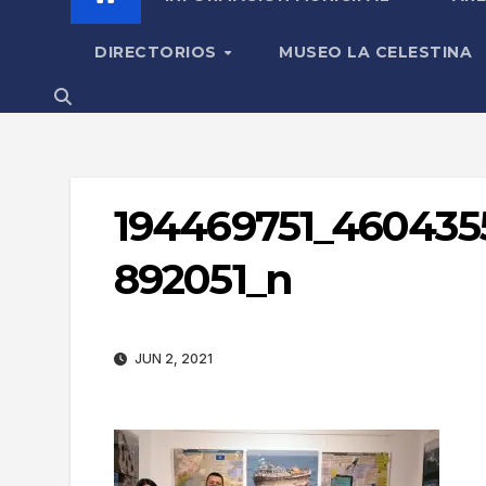
DIRECTORIOS
MUSEO LA CELESTINA
194469751_460435
892051_n
JUN 2, 2021