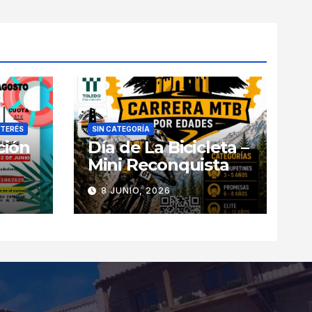
NTERÉS
SIN CATEGORÍA
ción
Día de La Bicicleta –
Mini Reconquista
8 JUNIO, 2026