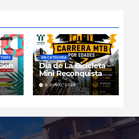
NTERÉS
SIN CATEGORÍA
ción
Día de La Bicicleta –
Mini Reconquista
8 JUNIO, 2026