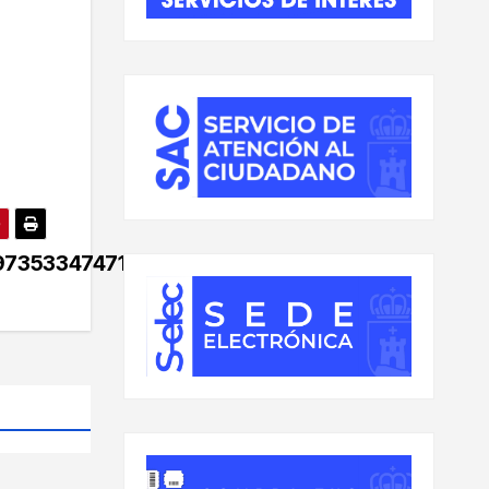
7353347471141_n