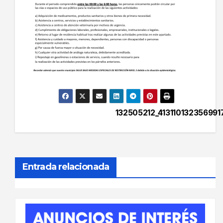
132505212_41311013235699
Navegación
de
entradas
Entrada relacionada