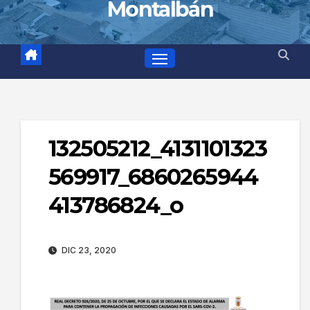
Montalbán
132505212_4131101323
569917_6860265944
413786824_o
DIC 23, 2020