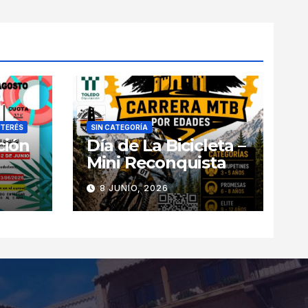
NTERÉS
SIN CATEGORÍA
ción
Día de La Bicicleta –
Mini Reconquista
8 JUNIO, 2026