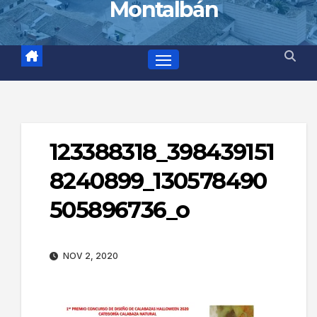
Montalbán
123388318_398439151
8240899_130578490
505896736_o
NOV 2, 2020