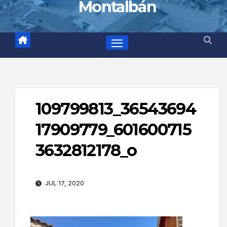
Montalbán
109799813_36543694
17909779_601600715
3632812178_o
JUL 17, 2020