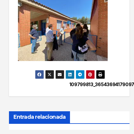
109799813_36543694179097
Navegación
de
entradas
Entrada relacionada