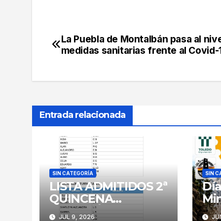
La Puebla de Montalbán pasa al nive
Navegación
medidas sanitarias frente al Covid-
de
entradas
Entrada relacionada
SIN CATEGORÍA
SIN C
LISTA ADMITIDOS 2ª
Día
QUINCENA
Min
NATACIÓN 2026
JUL 9, 2026
JUN