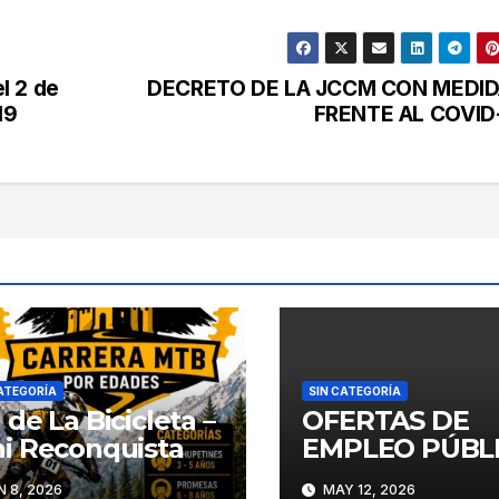
l 2 de
DECRETO DE LA JCCM CON MEDI
19
FRENTE AL COVID
ATEGORÍA
SIN CATEGORÍA
 de La Bicicleta –
OFERTAS DE
i Reconquista
EMPLEO PÚBL
 8, 2026
MAY 12, 2026