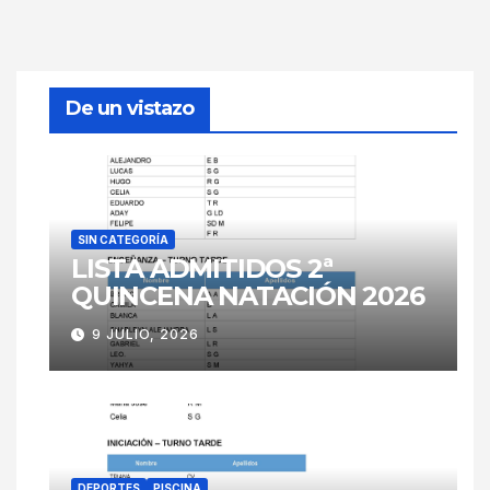
De un vistazo
SIN CATEGORÍA
LISTA ADMITIDOS 2ª
QUINCENA NATACIÓN 2026
9 JULIO, 2026
DEPORTES
PISCINA