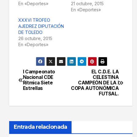
En «Deportes»
21 octubre, 2015
En «Deportes»
XXXVI TROFEO
AJEDREZ DIPUTACIÓN
DE TOLEDO
26 octubre, 2015
En «Deportes»
I Campeonato
EL C.D.E. LA
Navegación
Nacional CDE
CELESTINA
Rítmica Siete
CAMPEÓN DE LA I
de
Estrellas
COPA AUTONÓMICA
FUTSAL.
entradas
Entrada relacionada