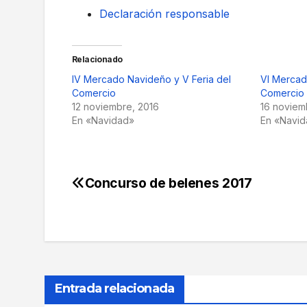
Declaración responsable
Relacionado
IV Mercado Navideño y V Feria del
VI Mercad
Comercio
Comercio
12 noviembre, 2016
16 noviem
En «Navidad»
En «Navi
Concurso de belenes 2017
Navegación
de
entradas
Entrada relacionada