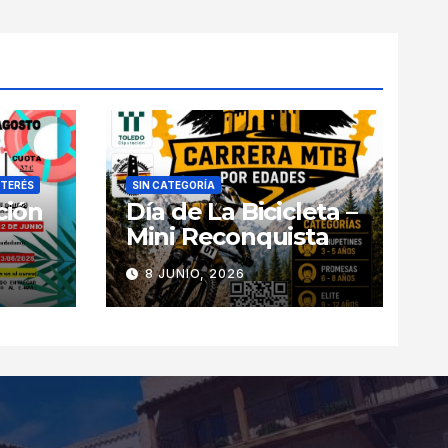
NTERÉS
SIN CATEGORÍA
ción
Día de La Bicicleta –
Mini Reconquista
8 JUNIO, 2026