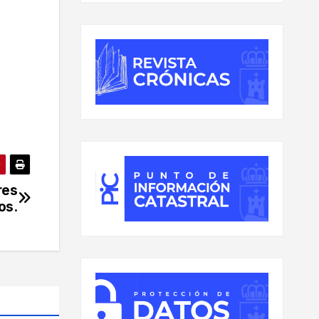
res
os.