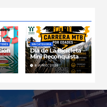
NTERÉS
SIN CATEGORÍA
ción
Día de La Bicicleta –
Mini Reconquista
8 JUNIO, 2026