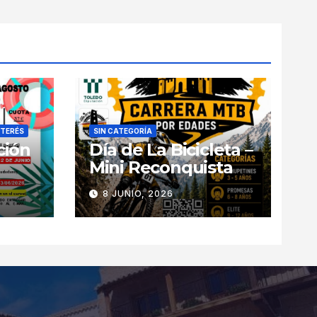
NTERÉS
SIN CATEGORÍA
ción
Día de La Bicicleta –
Mini Reconquista
8 JUNIO, 2026