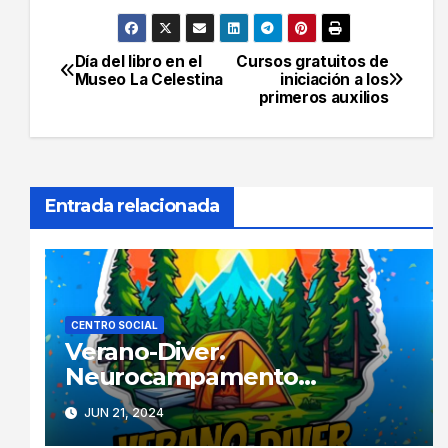
Día del libro en el
Cursos gratuitos de
Navegación
Museo La Celestina
iniciación a los
primeros auxilios
de
entradas
Entrada relacionada
CENTRO SOCIAL
Verano-Diver.
Neurocampamento
Adaptado
JUN 21, 2024