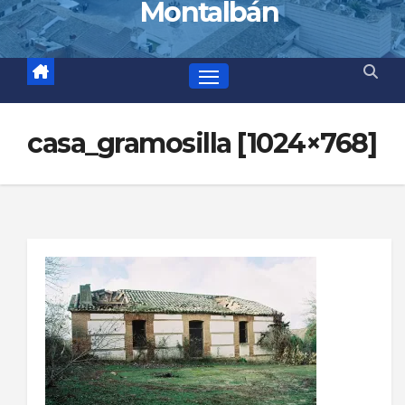
Montalbán
casa_gramosilla [1024×768]