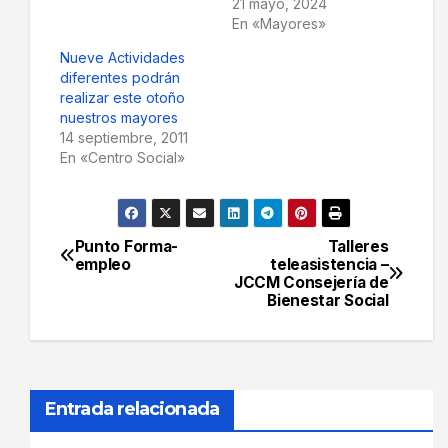
21 mayo, 2024
En «Mayores»
Nueve Actividades
diferentes podrán
realizar este otoño
nuestros mayores
14 septiembre, 2011
En «Centro Social»
Punto Forma-
Talleres
Navegación
empleo
teleasistencia –
JCCM Consejería de
de
Bienestar Social
entradas
Entrada relacionada