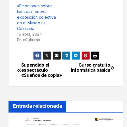
«Emociones sobre
lienzos», nueva
exposición colectiva
en el Museo La
Celestina
18 abril, 2024
En «Cultura»
Supendido el
Curso gratuito
Navegación
espectáculo
Informática básica
«Sueños de copla»
de
entradas
Entrada relacionada