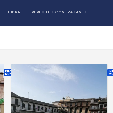
CIBRA
PERFIL DEL CONTRATANTE
INFORMACIÓN
IN
MUNICIPAL
MU
F
R
I
E
N
A
A
P
L
E