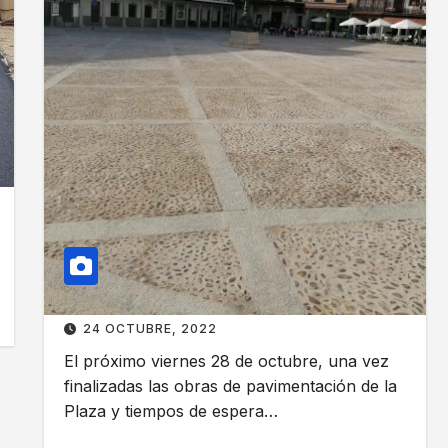
I
R
Z
T
A
U
D
R
O
A
S
D
L
E
O
L
S
A
T
P
R
L
A
A
B
Z
24 OCTUBRE, 2022
A
A
El próximo viernes 28 de octubre, una vez
J
M
finalizadas las obras de pavimentación de la
O
A
Plaza y tiempos de espera…
S
Y