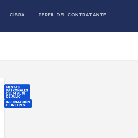
CIBRA
PERFIL DEL CONTRATANTE
FIESTAS
PATRONALES
DEL 14 AL 18
DE JULIO
INFORMACIÓN
DE INTERÉS
N
O
T