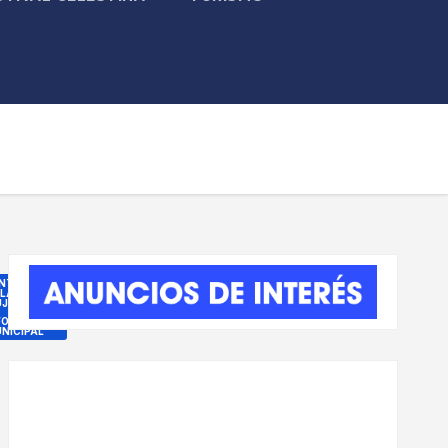
NTRO
 LA
JER
FORMACIÓN
NICIPAL