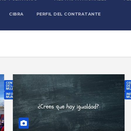
CIBRA
PERFIL DEL CONTRATANTE
CENTRO
CE
DE LA
DE
MUJER
MU
INFORMACIÓN
IN
MUNICIPAL
MU
L
+
A
I
S
g
C
u