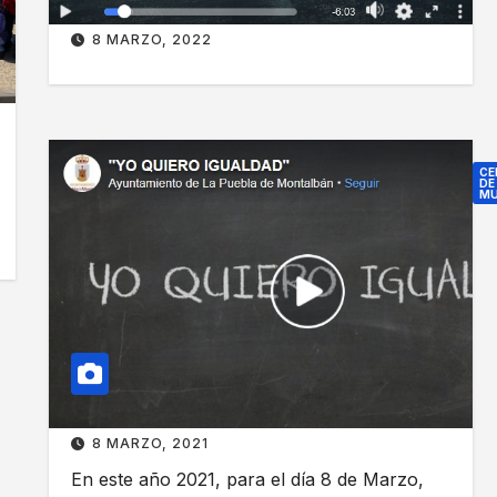
A
a
8 MARZO, 2022
P
l
A
d
C
a
I
d
D
.
CE
DE
A
L
MU
D
a
Y
E
i
O
S
g
Q
N
u
U
O
a
I
D
l
E
E
d
R
P
a
O
8 MARZO, 2021
E
d
I
N
n
En este año 2021, para el día 8 de Marzo,
G