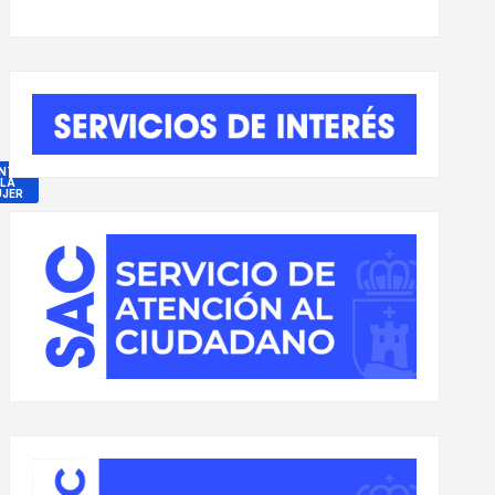
NTRO
 LA
JER