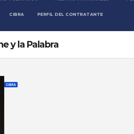
CIBRA
PERFIL DEL CONTRATANTE
ne y la Palabra
CIBRA
P
r
o
g
r
a