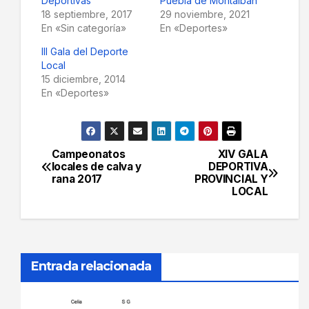
Deportivas
Puebla de Montalbán
18 septiembre, 2017
29 noviembre, 2021
En «Sin categoría»
En «Deportes»
III Gala del Deporte
Local
15 diciembre, 2014
En «Deportes»
Campeonatos
XIV GALA
Navegación
locales de calva y
DEPORTIVA
rana 2017
PROVINCIAL Y
de
LOCAL
entradas
Entrada relacionada