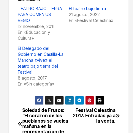
TEATRO BAJO TIERRA
El teatro bajo tierra
PARA COMENIUS
21 agosto, 2022
REGIO.
En «Festival Celestina»
12 noviembre, 2011
En «Educación y
Cultura»
El Delegado del
Gobierno en Castilla-La
Mancha «vive» el
teatro bajo tierra del
Festival
8 agosto, 2017
En «Sin categoría»
Soledad de Frutos:
Festival Celestina
Navegación
“El corazón de los
2017. Entradas ya a
pueblanos se vuelca
la venta.
de
mañana en la
representación de