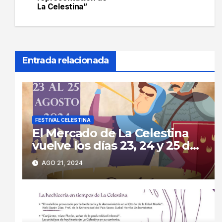
entradas
La Celestina”
Entrada relacionada
FESTIVAL CELESTINA
El Mercado de La Celestina
vuelve los días 23, 24 y 25 de
agosto a las calles de La
AGO 21, 2024
Puebla de Montalbán.