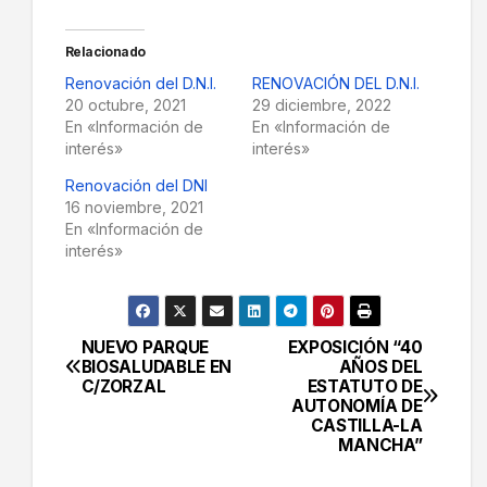
Relacionado
Renovación del D.N.I.
RENOVACIÓN DEL D.N.I.
20 octubre, 2021
29 diciembre, 2022
En «Información de
En «Información de
interés»
interés»
Renovación del DNI
16 noviembre, 2021
En «Información de
interés»
NUEVO PARQUE
EXPOSICIÓN “40
Navegación
BIOSALUDABLE EN
AÑOS DEL
C/ZORZAL
ESTATUTO DE
de
AUTONOMÍA DE
CASTILLA-LA
entradas
MANCHA”