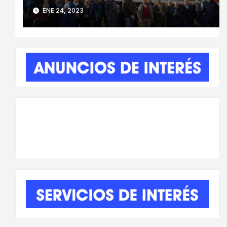
ALFONSO VI”
ENE 24, 2023