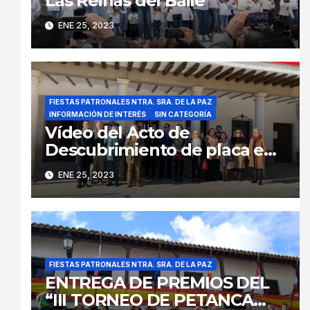
Las Reinas del Baile
ENE 25, 2023
FIESTAS PATRONALES NTRA. SRA. DE LA PAZ
INFORMACIÓN DE INTERÉS
SIN CATEGORÍA
Vídeo del Acto de
Descubrimiento de placa en
el Ayuntamiento como
ENE 25, 2023
homenaje a las víctimas de la
pandemia provocada por la
COVID-19
FIESTAS PATRONALES NTRA. SRA. DE LA PAZ
ENTREGA DE PREMIOS DEL
“III TORNEO DE PETANCA