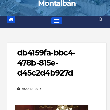
Montalbán
db4159fa-bbc4-
478b-815e-
d45c2d4b927d
AGO 19, 2016