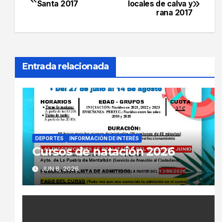
Navegación
Santa 2017
locales de calva y
rana 2017
de
entradas
Entrada relacionada
DEPORTES
INFORMACIÓN DE INTERÉS
Cursos de natación 2026
JUN 8, 2026