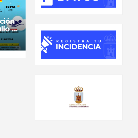
ción
lio y