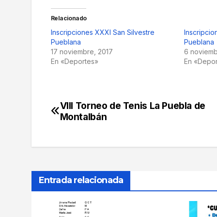
Relacionado
Inscripciones XXXI San Silvestre
Inscripcio
Pueblana
Pueblana
17 noviembre, 2017
6 noviemb
En «Deportes»
En «Depo
VIII Torneo de Tenis La Puebla de
Navegación
Montalbán
de
entradas
Entrada relacionada