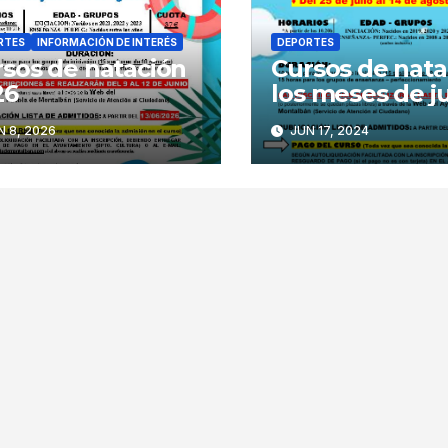
RTES
INFORMACIÓN DE INTERÉS
DEPORTES
sos de natación
Cursos de nata
26
los meses de ju
agosto
 8, 2026
JUN 17, 2024