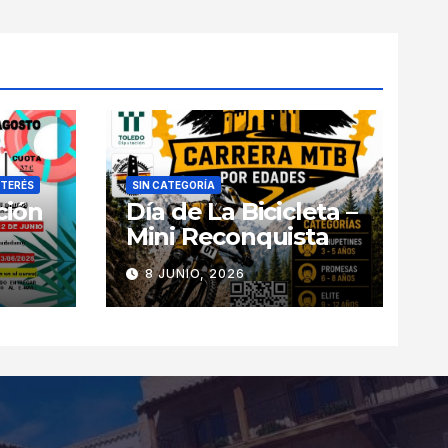
NTERÉS
SIN CATEGORÍA
ción
Día de La Bicicleta –
Mini Reconquista
8 JUNIO, 2026