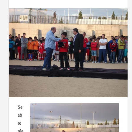
Se
ab
re
pla