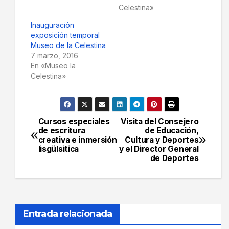
Celestina»
Inauguración
exposición temporal
Museo de la Celestina
7 marzo, 2016
En «Museo la
Celestina»
Cursos especiales
Visita del Consejero
Navegación
de escritura
de Educación,
creativa e inmersión
Cultura y Deportes
de
lisgüísitica
y el Director General
de Deportes
entradas
Entrada relacionada