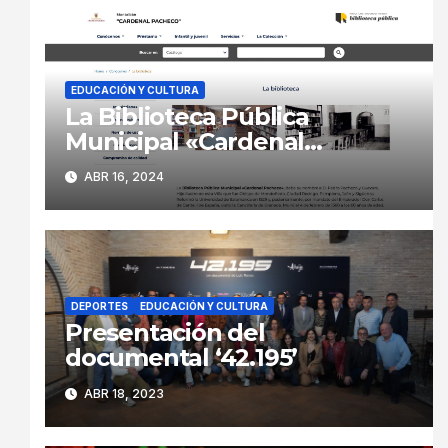
EDUCACIÓN Y CULTURA
La Biblioteca Pública
Municipal «Cardenal
Pacheco» renueva su página
ABR 16, 2024
web
DEPORTES
EDUCACIÓN Y CULTURA
Presentación del
documental ‘42.195’
ABR 18, 2023