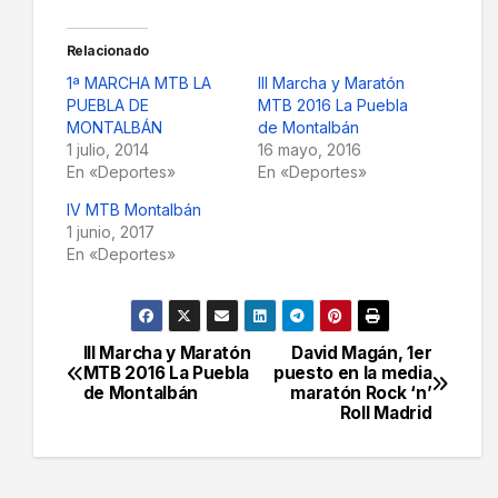
Relacionado
1ª MARCHA MTB LA
III Marcha y Maratón
PUEBLA DE
MTB 2016 La Puebla
MONTALBÁN
de Montalbán
1 julio, 2014
16 mayo, 2016
En «Deportes»
En «Deportes»
IV MTB Montalbán
1 junio, 2017
En «Deportes»
III Marcha y Maratón
David Magán, 1er
Navegación
MTB 2016 La Puebla
puesto en la media
de Montalbán
maratón Rock ‘n’
de
Roll Madrid
entradas