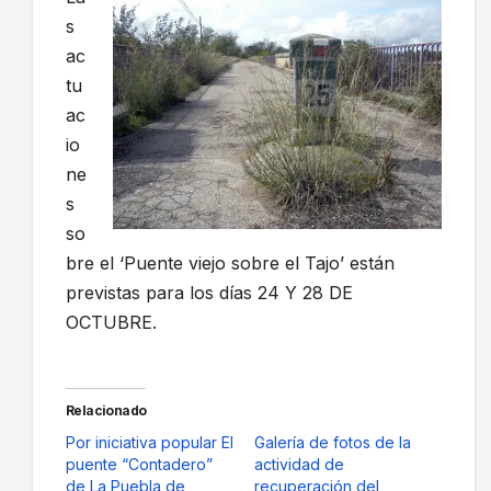
s
ac
tu
ac
io
ne
s
so
bre el ‘Puente viejo sobre el Tajo’ están
previstas para los días 24 Y 28 DE
OCTUBRE.
Relacionado
Por iniciativa popular El
Galería de fotos de la
puente “Contadero”
actividad de
de La Puebla de
recuperación del