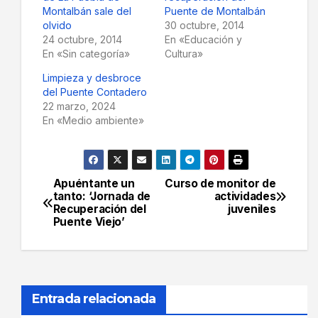
Montalbán sale del
Puente de Montalbán
olvido
30 octubre, 2014
24 octubre, 2014
En «Educación y
En «Sin categoría»
Cultura»
Limpieza y desbroce
del Puente Contadero
22 marzo, 2024
En «Medio ambiente»
Apuéntante un
Curso de monitor de
Navegación
tanto: ‘Jornada de
actividades
Recuperación del
juveniles
de
Puente Viejo’
entradas
Entrada relacionada