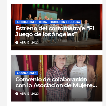
ASOCIACIONES
CIBRA
EDUCACIÓN Y CULTURA
Estreno del cortometraje “El
Juego de los ángeles”
ABR 15, 2023
ASOCIACIONES
Convenio de colaboración
con la Asociacion de Mujeres
Melibea.
ABR 15, 2023