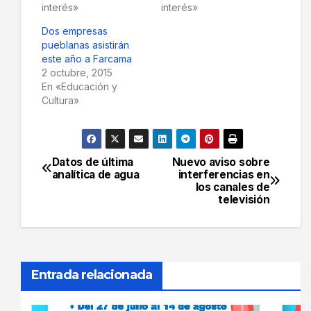
interés»
interés»
Dos empresas
pueblanas asistirán
este año a Farcama
2 octubre, 2015
En «Educación y
Cultura»
Datos de última
Nuevo aviso sobre
Navegación
analítica de agua
interferencias en
los canales de
de
televisión
entradas
Entrada relacionada