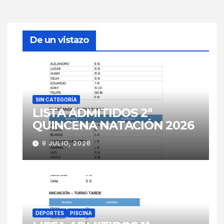
De un vistazo
SIN CATEGORÍA
LISTA ADMITIDOS 2ª
QUINCENA NATACIÓN 2026
9 JULIO, 2026
DEPORTES
PISCINA