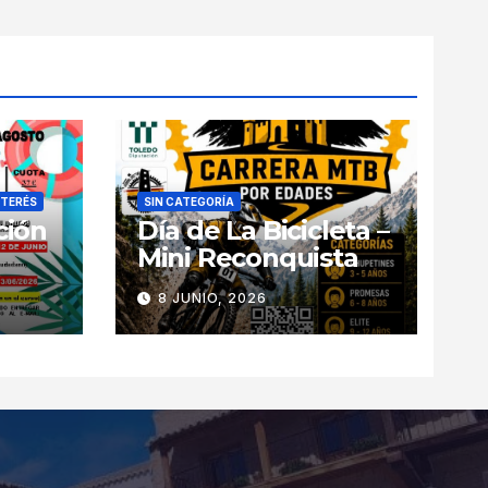
NTERÉS
SIN CATEGORÍA
ción
Día de La Bicicleta –
Mini Reconquista
8 JUNIO, 2026