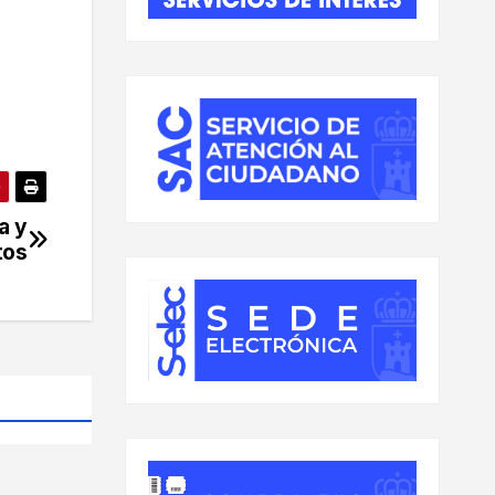
a y
tos