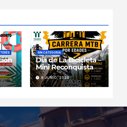
NTERÉS
SIN CATEGORÍA
ción
Día de La Bicicleta –
Mini Reconquista
8 JUNIO, 2026